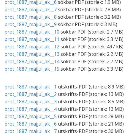
prot_1887_majjul_ak__6
sökbar
PDF
(storlek:
1.9 MB
)
prot_1887_majjul_ak__7
sökbar
PDF
(storlek:
2.8 MB
)
prot_1887_majjul_ak__8
sökbar
PDF
(storlek:
3.2 MB
)
prot_1887_majjul_ak__9
sökbar
PDF
(storlek:
3 MB
)
prot_1887_majjul_ak__10
sökbar
PDF
(storlek:
2.7 MB
)
prot_1887_majjul_ak__11
sökbar
PDF
(storlek:
3.3 MB
)
prot_1887_majjul_ak__12
sökbar
PDF
(storlek:
497 kB
)
prot_1887_majjul_ak__13
sökbar
PDF
(storlek:
2.2 MB
)
prot_1887_majjul_ak__14
sökbar
PDF
(storlek:
2.7 MB
)
prot_1887_majjul_ak__15
sökbar
PDF
(storlek:
3.3 MB
)
prot_1887_majjul_ak__1
utskrifts-
PDF
(storlek:
8.9 MB
)
prot_1887_majjul_ak__2
utskrifts-
PDF
(storlek:
13 MB
)
prot_1887_majjul_ak__3
utskrifts-
PDF
(storlek:
8.5 MB
)
prot_1887_majjul_ak__4
utskrifts-
PDF
(storlek:
13 MB
)
prot_1887_majjul_ak__5
utskrifts-
PDF
(storlek:
28 MB
)
prot_1887_majjul_ak__6
utskrifts-
PDF
(storlek:
21 MB
)
prot_1887_majjul_ak__7
utskrifts-
PDF
(storlek:
30 MB
)