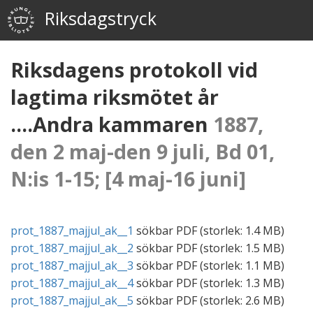
Riksdagstryck
Riksdagens protokoll vid
lagtima riksmötet år
....Andra kammaren
1887,
den 2 maj-den 9 juli, Bd 01,
N:is 1-15; [4 maj-16 juni]
prot_1887_majjul_ak__1
sökbar
PDF
(storlek:
1.4 MB
)
prot_1887_majjul_ak__2
sökbar
PDF
(storlek:
1.5 MB
)
prot_1887_majjul_ak__3
sökbar
PDF
(storlek:
1.1 MB
)
prot_1887_majjul_ak__4
sökbar
PDF
(storlek:
1.3 MB
)
prot_1887_majjul_ak__5
sökbar
PDF
(storlek:
2.6 MB
)