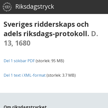
Riksdagstryck
Sveriges ridderskaps och
adels riksdags-protokoll.
D.
13, 1680
Del 1 sökbar
PDF
(storlek:
95 MB
)
Del 1 text i
XML
-format
(storlek:
3.7 MB
)
Om riksdagstrycket