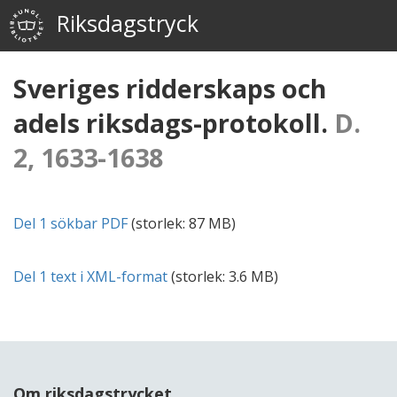
Riksdagstryck
Sveriges ridderskaps och
adels riksdags-protokoll.
D.
2, 1633-1638
Del 1 sökbar
PDF
(storlek:
87 MB
)
Del 1 text i
XML
-format
(storlek:
3.6 MB
)
Om riksdagstrycket