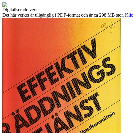
Digitaliserade verk
Det här verket är tillgänglig i PDF-format och är ca 298 MB stor.
Klic